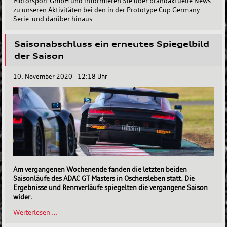
Motorsport GmbH und informieren Sie über brandaktuelle News
zu unseren Aktivitäten bei den in der Prototype Cup Germany
Serie und darüber hinaus.
Saisonabschluss ein erneutes Spiegelbild
der Saison
10. November 2020 - 12:18 Uhr
Am vergangenen Wochenende fanden die letzten beiden
Saisonläufe des ADAC GT Masters in Oschersleben statt. Die
Ergebnisse und Rennverläufe spiegelten die vergangene Saison
wider.
Saisonabschluss
Weiterlesen …
ein