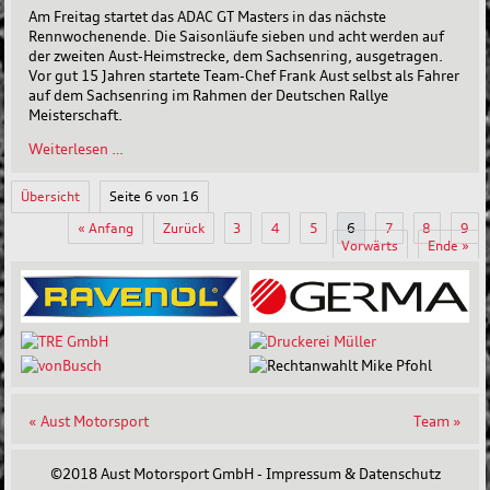
Am Freitag startet das ADAC GT Masters in das nächste
Rennwochenende. Die Saisonläufe sieben und acht werden auf
der zweiten Aust-Heimstrecke, dem Sachsenring, ausgetragen.
Vor gut 15 Jahren startete Team-Chef Frank Aust selbst als Fahrer
auf dem Sachsenring im Rahmen der Deutschen Rallye
Meisterschaft.
Mit
Weiterlesen …
Zuschauern
auf
Übersicht
Seite 6 von 16
Aust-
Heimstrecke
« Anfang
Zurück
3
4
5
6
7
8
9
Vorwärts
Ende »
« Aust Motorsport
Team »
©2018 Aust Motorsport GmbH -
Impressum & Datenschutz