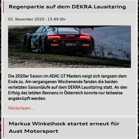
erneutes
Regenpartie auf dem DEKRA Lausitzring
Spiegelbild
der
Saison
03. November 2020 - 15:49 Uhr
Die 2020er Saison im ADAC GT Masters neigt sich langsam dem
Ende zu. Am vergangenen Wochenende fanden die beiden
vorletzten Saisonläufe auf dem DEKRA Lausitzring statt. An den
Erfolg des letzten Rennens in Österreich konnte nur teilweise
angeknüpft werden.
Regenpartie
Weiterlesen …
auf
dem
Markus Winkelhock startet erneut für
DEKRA
Lausitzring
Aust Motorsport