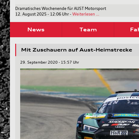
Dramatisches Wochenende für AUST Motorsport
Dramatisches
12. August 2025 - 12:06 Uhr
-
Weiterlesen …
Wochenende
für
News
Team
Fa
AUST
Motorsport
Mit Zuschauern auf Aust-Heimstrecke
29. September 2020 - 15:57 Uhr