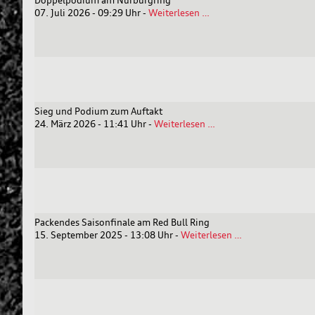
Doppelpodium
07. Juli 2026 - 09:29 Uhr
-
Weiterlesen …
am
Nürburgring
Sieg und Podium zum Auftakt
Sieg
24. März 2026 - 11:41 Uhr
-
Weiterlesen …
und
Podium
zum
Auftakt
Packendes Saisonfinale am Red Bull Ring
Packendes
15. September 2025 - 13:08 Uhr
-
Weiterlesen …
Saisonfinale
am
Red
Bull
Ring