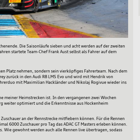
chenende. Die Saisonläufe sieben und acht werden auf der zweiten
hren startete Team-Chef Frank Aust selbst als Fahrer auf dem
en Platz nehmen, sondern sein vierköpfiges Fahrerteam. Nach dem
rey zurück in den Audi R8 LMS Evo und wird mit Hendrik von
ahrerduo mit Maximilian Hackländer und Nikolaj Rogivue wieder ins
eine meiner Heimstrecken ist. In den vergangenen zwei Wochen
rg weiter optimiert und die Erkenntnisse aus Hockenheim
 Zuschauer an der Rennstrecke mitfiebern können. Für die Rennen
imal 6000 Zuschauer pro Tag das ADAC GT Masters erleben können.
rs. Wie gewohnt werden auch alle Rennen live übertragen, sodass