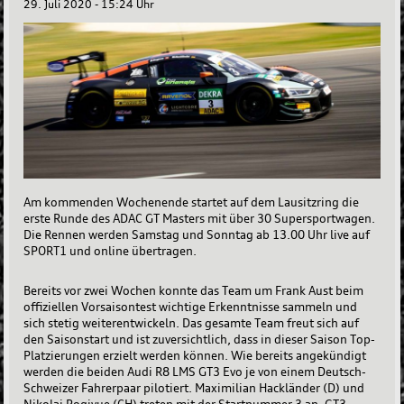
29. Juli 2020 - 15:24 Uhr
Am kommenden Wochenende startet auf dem Lausitzring die
erste Runde des ADAC GT Masters mit über 30 Supersportwagen.
Die Rennen werden Samstag und Sonntag ab 13.00 Uhr live auf
SPORT1 und online übertragen.
Bereits vor zwei Wochen konnte das Team um Frank Aust beim
offiziellen Vorsaisontest wichtige Erkenntnisse sammeln und
sich stetig weiterentwickeln. Das gesamte Team freut sich auf
den Saisonstart und ist zuversichtlich, dass in dieser Saison Top-
Platzierungen erzielt werden können. Wie bereits angekündigt
werden die beiden Audi R8 LMS GT3 Evo je von einem Deutsch-
Schweizer Fahrerpaar pilotiert. Maximilian Hackländer (D) und
Nikolaj Rogivue (CH) treten mit der Startnummer 3 an. GT3-