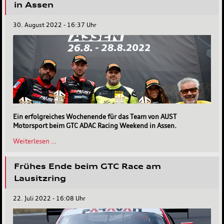
der
in Assen
GT-
Open
30. August 2022 - 16:37 Uhr
International
Ein erfolgreiches Wochenende für das Team von AUST
Motorsport beim GTC ADAC Racing Weekend in Assen.
AUST
Weiterlesen …
Motorsport
dominiert
Frühes Ende beim GTC Race am
bei
der
Lausitzring
GTC
in
22. Juli 2022 - 16:08 Uhr
Assen