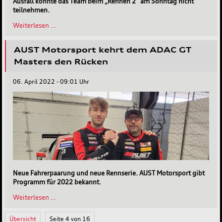
Ausfall konnte das Team beim „Rennen 2“ am Sonntag nicht
teilnehmen.
AUST
Weiterlesen …
Motorsport
beim
AUST Motorsport kehrt dem ADAC GT
Auftaktrennen
in
Masters den Rücken
der
GT
06. April 2022 - 09:01 Uhr
Open
Neue Fahrerpaarung und neue Rennserie. AUST Motorsport gibt
Programm für 2022 bekannt.
AUST
Weiterlesen …
Motorsport
kehrt
Übersicht
Seite 4 von 16